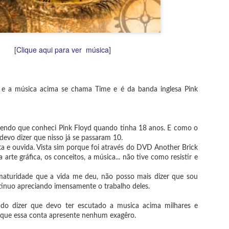
máxima chega até nós por causa da sua menção no evangelho 
Lucas. O contexto de aplicação é de apontar a hipocrisia de qu
queixar-se dos outros em aspectos que ele mesmo não melhor
[Clique aqui para ver música]
á e a música acima se chama Time e é da banda inglesa Pink
zendo que conheci Pink Floyd quando tinha 18 anos. E como o
devo dizer que nisso já se passaram 10.
sta e ouvida. Vista sim porque foi através do DVD Another Brick
 arte gráfica, os conceitos, a música... não tive como resistir e
aturidade que a vida me deu, não posso mais dizer que sou
tinuo apreciando imensamente o trabalho deles.
ado dizer que devo ter escutado a musica acima milhares e
 que essa conta apresente nenhum exagêro.