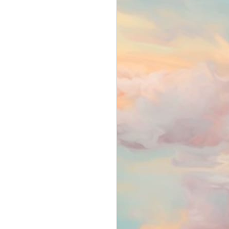
Li e Lerei (janeiro
APR
de 2026)
6
Há muitos anos eu tinha esse
quadro mensal em que falava dos
livros que li no mês e dos que
pretendia ler no mês seguinte.
Decidi retornar esse quadro na
forma de post, porque assim
garanto a regularidade.
Sendo assim, vamos para o Li &
Lerei desse mês.
Foto autoral
LI
Como é mês de férias, queria ler
bastante. Pegar um livro e só largar
ele quando terminasse.