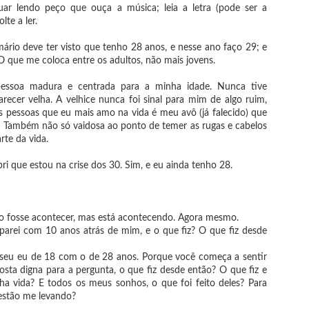
ar lendo peço que ouça a música; leia a letra (pode ser a
lte a ler.
ário deve ter visto que tenho 28 anos, e nesse ano faço 29; e
 que me coloca entre os adultos, não mais jovens.
Mar Adentro -
Mataratona
JUN
MAY
essoa madura e centrada para a minha idade. Nunca tive
Incursão III:
literária de Páscoa
11
13
ecer velha. A velhice nunca foi sinal para mim de algo ruim,
Carpem Die
s pessoas que eu mais amo na vida é meu avô (já falecido) que
Feriadão pede maratona
. Também não só vaidosa ao ponto de temer as rugas e cabelos
literária.
Chegamos ao final da Incursão II. E
rte da vida.
com ela eu percebi que mais
Vamos aproveitar o feriado para ler
importante do que saber com quem
mais que o costume. Separei alguns
a gente pode contar, é ter
ri que estou na crise dos 30. Sim, e eu ainda tenho 28.
livros para ler, e vou compartilhar a
consciência de para quem
experiência no Instagram
queremos dedicar nossos tempo e
@diasradiantes.
nossa energia.
Bate-papo sobre livros
AR
2
so fosse acontecer, mas está acontecendo. Agora mesmo.
A expressão "Carpem die" que é
No vídeo de hoje respondo a Tag Confissões de uma bibliófila e dou
traduzida como aproveite o dia,
minha opinião sobre hábitos de leitura, gêneros de livro, consumo e
parei com 10 anos atrás de mim, e o que fiz? O que fiz desde
mas, sendo mais precisa, ela quer
vrarias, e muito mais.
dizer cultivar e colher o dia. Achei
r seu eu de 18 com o de 28 anos. Porque você começa a sentir
que ela tem tudo a ver com a
nfira clicando no vídeo. E não deixe de me contar nos comentários o que
ta digna para a pergunta, o que fiz desde então? O que fiz e
próxima etapa da nossa jornada, e
hou.
a vida? E todos os meus sonhos, o que foi feito deles? Para
por isso, este será o tema da
Incursão III.
estão me levando?