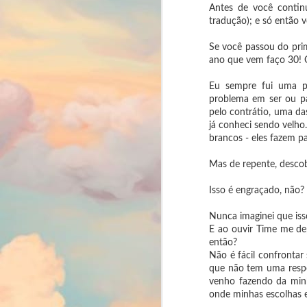
Antes de você continu
tradução); e só então vo
Se você passou do prim
ano que vem faço 30! O
Sucessos e
AUG
Eu sempre fui uma p
fracassos
4
problema em ser ou par
acadêmicos
pelo contrátio, uma da
já conheci sendo velho
Neste vídeo eu falo sobre sucessos
brancos - eles fazem pa
e fracassos acadêmicos e
profissionais que aconteceram nos
últimos doze meses, desde que
Mas de repente, descob
conclui minha graduação em letras.
Isso é engraçado, não?
M
1
Nunca imaginei que is
E ao ouvir Time me de
li
então?
Não é fácil confronta
Co
que não tem uma respos
ac
venho fazendo da minh
onde minhas escolhas 