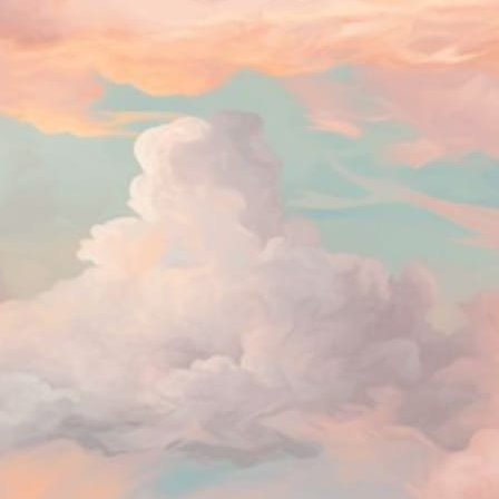
A Abadia de Northanger de Jane Austen
AN
[Resenha]
4
A Abadia de Northanger de Jane Austen foi um livro muito divertido
 ler. OSbre ele, fiz um vídeo no qual comento mais sobre como foi minha
periência de leitura.
2026: Tainá Mar Adentro
AN
4
Entramos em 2026, e neste ano quero retomar uma hábito antigo
de ter um lema do ano. Não consegui colocar isso em prática nos
timos dois anos. Mas para 2026 o lema foi escolhido desde outubro do
o passado:
iná Mar Adentro