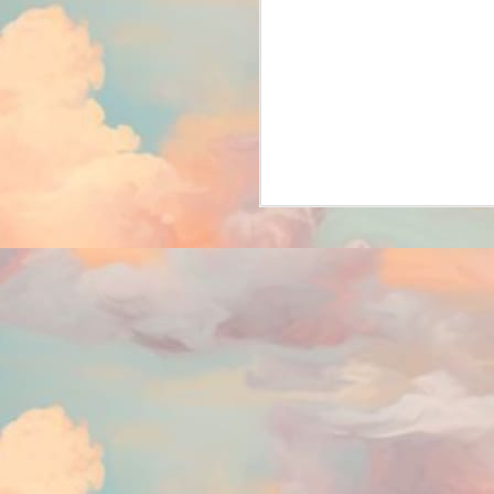
Mu
Pl
po
J
2
Aç
Cr
se
au
du
J
1
te
pl