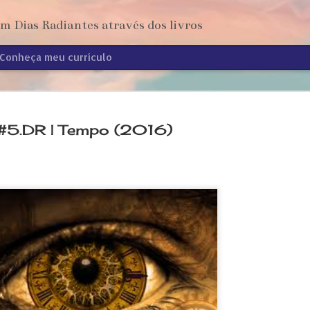
 Dias Radiantes através dos livros
Conheça meu currículo
#5.DR | Tempo (2016)
Mar Adentro - Incursão
AUG
6
Cura te ipsum
Desde que terminou o São João, deveria ter definido o
próximo intinerario, mas estava me sentindo sobrecarregada 
tantas coisas que nem tive cabeça para elaborar a próxima eta
projeto. Passa meados de julho, mas temos um novo rumo. O
Intinerário IV tem por lema "Cura te ipsum".
Esse é um provérbio da Antiguidade do qual suprimi a primeira
(Medice, cura te ipsum), que quer dizer "cura-te a ti mesmo". E