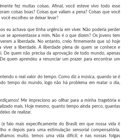
Fala-se que a única certeza que há
mente fez muitas coisas. Afinal, você esteve vivo todo esse
na vida, é a morte.
oram coisas boas? Coisas que valiam a pena? Coisas que você
 você escolheu se deixar levar?
Mar Adentro - Incursão II: Qui sunt fratres
AR
tui?
5
os eu achava que tinha urgência em viver. Não poderia perder
ue se apresentasse a mim. Não é o que dizem? Os jovens tem
Completada a primeira Incursão na semana do carnaval, dediquei o
viverem a liberdade. No entanto, creio firmemente que só hoje
stante do mês de fevereiro para considerar e elaborar a Incursão II, que
 inicia dia 1º de março e vai até a Páscoa (05 de abril).
a viver a liberdade. A liberdade plena de quem se conhece e
si. De quem não precisa da aprovação de todo mundo, apenas
 na Incursão I o foco era "apressar-se vagarosamente", ou seja, buscar o
 De quem aprendeu a renunciar um prazer para encontrar um
óprio ritmo, sem atropelos ou demoras, agora o foco é entender os
cursos que temos para a viagem. Desse modo, escolhi o tema da
curssão II: "Qui sunt fratres tui?" (Quem são os teu irmãos?).
ntendo o real valor do tempo. Como diz a música, quando se é
odo tempo do mundo, logo não há problema em matar o dia,
Microconto
EB
5
diçamos! Me impreciono ao ollhar para a minha tragetória e
O que é um microconto
ealizado mais. Hoje mesmo, quanto tempo ainda perco, quantas
uma narrativa brevíssima, em que o elementos da narrativa aparecem de
eixo de realizar.
rma minimalista. Geralmente é delimitado por limites de caracteres ou
lavras, constituído de um único parágrafo.
(e falo mais expecificamente do Brasil) em que nossa vida é
alho e depois para uma estimulação sensorial compensatória.
omo surgiu
lhamos muito, temos uma vida difícil; e nas nossas folgas