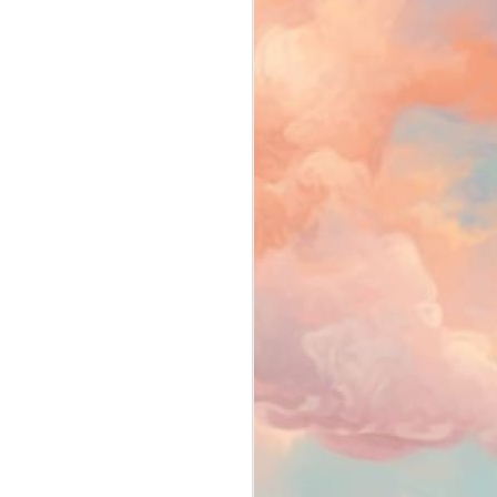
segundo
em
ou.