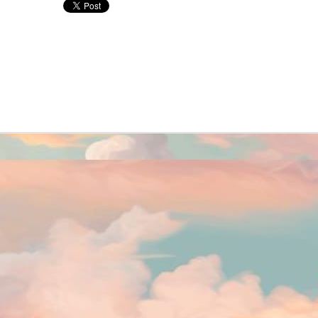
ito bonitinha, floresce o ano inteiro.
antinhas da minha infância, que arranquei de canteiros mil, dos lugares
r onde passei, na minha terra potiguar.
Viagem pelo sertão nordestino
AN
8
No início de janeiro de 2026 viajei pelo sertão e visitei o Santuário
do Pai Todo Poderoso (Malta, PB), a Cruz da Menina (Patos, PB), o
ude Gargalheiras (Acari, RN) e a estátua de Santa Rita de Cássia (Santa
uz, RN). Foi uma viagem de carro, feita entre amigos, em um fim de
mana. Esse post não tem a intensão de ser uma indicação de viagem ao
xílio de roteiro turístico. Nele, irei compartilhar as reflexões que fiz
rante a viagem.
Mar Adentro - Incursão I: Festina lente
AN
8
O projeto Mar Adentro será organizado em incursões. Estas
consistem em definir atividades a serem feitas em um período de
mpo determinado. Ao final, é feita uma avaliação do que foi realizado e
anejada a próxima incursão.