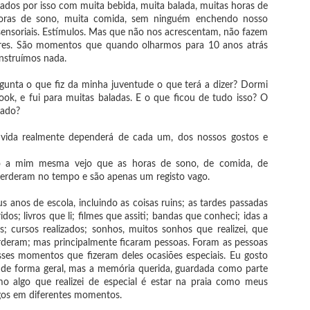
 registros de microcontos desde a segunda metade do século XX. Mas a
dos por isso com muita bebida, muita balada, muitas horas de
a profusão se deu graças a era digital, principalmente no contexto das
horas de sono, muita comida, sem ninguém enchendo nosso
des sociais, em que as narrativas são pensadas para serem
ensoriais. Estímulos. Mas que não nos acrescentam, não fazem
mpartilhadas em um post.
res. São momentos que quando olharmos para 10 anos atrás
Leituras para fazer em 2026
nstruímos nada.
EB
5
No vídeo de hoje, compartilho algumas leituras que quero fazer ao
unta o que fiz da minha juventude o que terá a dizer? Dormi
longo desse ano. Também atualizo o projeto de leitura 40 antes dos
, no qual me propus a ler 40 livros antes de fazer 40 anos. Não deixe de
ook, e fui para muitas baladas. E o que ficou de tudo isso? O
nferir!
zado?
me conte nos comentários qual livro você não pode deixar de ler esse
ida realmente dependerá de cada um, dos nossos gostos e
o.
o a mim mesma vejo que as horas de sono, de comida, de
 perderam no tempo e são apenas um registo vago.
 anos de escola, incluindo as coisas ruins; as tardes passadas
Leituras de Janeiro 2026
s; livros que li; filmes que assiti; bandas que conheci; idas a
EB
ns; cursos realizados; sonhos, muitos sonhos que realizei, que
0
Costumo ler muitos livros ao mesmo tempo. Por isso, decidi fazer a
rderam; mas principalmente ficaram pessoas. Foram as pessoas
lista de lidos do mês apenas com as leituras finalizadas.
ses momentos que fizeram deles ocasiões especiais. Eu gosto
 O café no fim do mundo de
a de forma geral, mas a memória querida, guardada como parte
mo algo que realizei de especial é estar na praia como meus
i no formato ebook pela Skeelo)
igos em diferentes momentos.