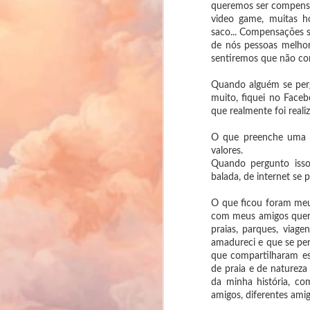
Há
queremos ser compensa
su
video game, muitas 
re
saco... Compensações s
co
de nós pessoas melho
sentiremos que não co
F
2
Quando alguém se perg
40
muito, fiquei no Faceb
co
que realmente foi reali
E 
O que preenche uma v
an
valores.
Quando pergunto iss
balada, de internet se
O que ficou foram meus
com meus amigos querido
F
praias, parques, viage
2
amadureci e que se pe
que compartilharam es
🔖
de praia e de naturez
da minha história, co
(L
amigos, diferentes am