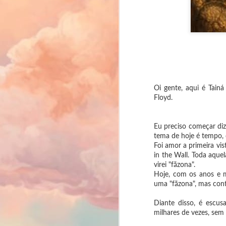
Oi gente, aqui é Tain
Floyd.
Eu preciso começar di
tema de hoje é tempo, 
Foi amor a primeira vi
in the Wall. Toda aquela
virei "fãzona".
Hoje, com os anos e m
uma "fãzona", mas con
Diante disso, é escus
milhares de vezes, sem