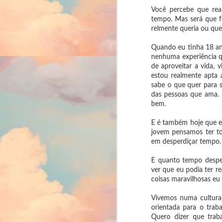
Você percebe que real
tempo. Mas será que f
relmente queria ou que
M
Quando eu tinha 18 an
nenhuma experiência q
de aproveitar a vida, 
re
se
estou realmente apta 
sabe o que quer para 
Se
das pessoas que ama.
pr
bem.
re
In
E é também hoje que e
jovem pensamos ter t
em desperdiçar tempo.
F
2
E quanto tempo desper
ver que eu podia ter r
É 
coisas maravilhosas eu d
fo
pa
Vivemos numa cultura 
orientada para o trab
C
Quero dizer que traba