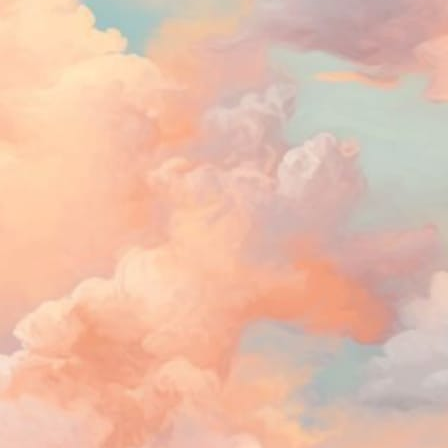
J
1
de
ex
J
1
úl
an
Ta