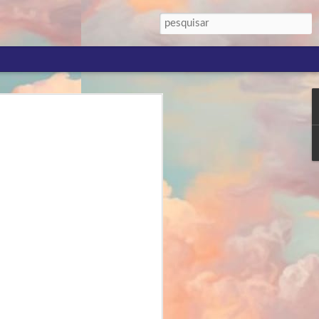
 IV:
com
pa deste
 palavra
ssa