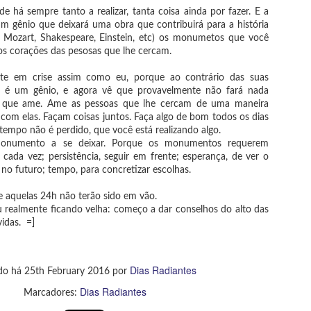
nhei o ebook e por isso decidi ler. Minha expectativa era bem baixa, e o
e há sempre tanto a realizar, tanta coisa ainda por fazer. E a
vro conseguiu ficar aquém.
m gênio que deixará uma obra que contribuirá para a história
Mozart, Shakespeare, Einstein, etc) os monumetos que você
os corações das pesosas que lhe cercam.
 Cinco minutos de José de Alencar
10 anos de Dias Radiantes
EB
te em crise assim como eu, porque ao contrário das suas
5
No dia 25 de janeiro de 2026, o Dias Radiantes fez 10 anos. Não é
i o livro físico meu)
o é um gênio, e agora vê que provavelmente não fará nada
uma trajetória homogeina, mas é constante; afinal, ainda estamos
o que ame. Ame as pessoas que lhe cercam de uma maneira
ui.
mpre que leio José de Alencar me surpreendo com o quanto gosto da
a literatura.
com elas. Façam coisas juntos. Faça algo de bom todos os dias
z um vídeo falando sobre a trajetória do canal ao longo desse tempo, e
 tempo não é perdido, que você está realizando algo.
mbém comentando os dez vídeos mais vistos nesse período. Confira
onumento a se deixar. Porque os monumentos requerem
aixo.
e cada vez; persistência, seguir em frente; esperança, de ver o
 no futuro; tempo, para concretizar escolhas.
e aquelas 24h não terão sido em vão.
 realmente ficando velha: começo a dar conselhos do alto das
vidas. =]
Chanana
EB
4
Turnera ulmifolia, é uma planta da família Turneraceae, originária do
México e das Índias Ocidentais. Um estudo recente descobriu que a
anta potenciou a atividade antibiótica contra a resistência à meticilina
Dias Radiantes
do há
25th February 2016
por
aphylococcus aureus.
Dias Radiantes
Marcadores:
de ser achada em muitos cantos de calçada, em qualquer matagal que se
contre crescendo por aqui.