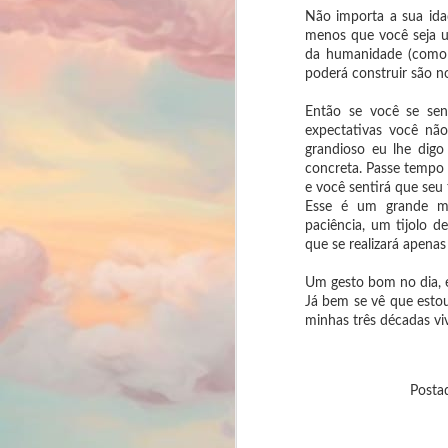
Ga
Não importa a sua idad
li
menos que você seja u
⭐
da humanidade (como 
poderá construir são n
🔖
F
Então se você se sen
(L
expectativas você nã
grandioso eu lhe dig
aq
Se
su
concreta. Passe tempo 
Fi
e você sentirá que seu
ta
Esse é um grande m
ab
paciência, um tijolo d
que se realizará apenas
Um gesto bom no dia, 
Já bem se vê que estou
minhas três décadas vi
F
pl
Posta
St
Po
en