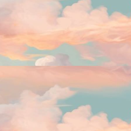
consistem em definir atividades a serem feitas em um período de
mpo determinado. Ao final, é feita uma avaliação do que foi realizado e
anejada a próxima incursão.
A Abadia de Northanger de Jane Austen
AN
[Resenha]
4
A Abadia de Northanger de Jane Austen foi um livro muito divertido
 ler. OSbre ele, fiz um vídeo no qual comento mais sobre como foi minha
periência de leitura.
2026: Tainá Mar Adentro
AN
4
Entramos em 2026, e neste ano quero retomar uma hábito antigo