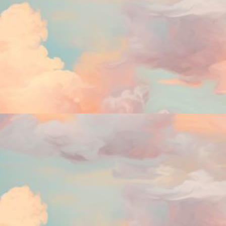
te
pl
J
1
de
ex
J
1