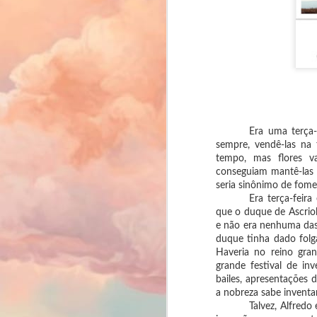
Era uma terça-
sempre, vendê-las na 
tempo, mas flores va
conseguiam mantê-las v
seria sinônimo de fome
Era terça-feir
que o duque de Ascriol
e não era nenhuma das
duque tinha dado folg
Haveria no reino gran
grande festival de in
bailes, apresentações 
a nobreza sabe inventa
Mar Adentro -
Talvez, Alfredo
JUN