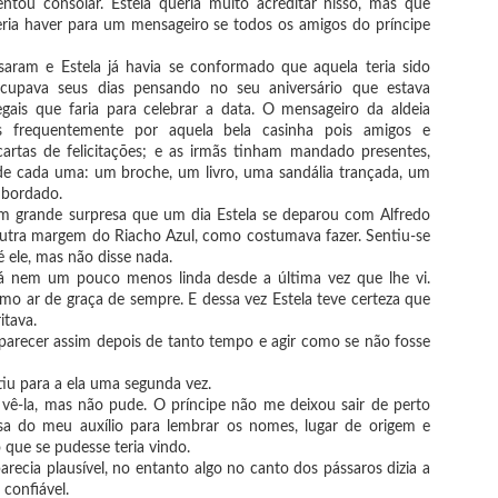
entou consolar. Estela queria muito acreditar nisso, mas que
literária de Páscoa
de 2026)
13
6
ria haver para um mensageiro se todos os amigos do príncipe
Feriadão pede maratona
Há muitos anos eu tinha esse
literária.
quadro mensal em que falava dos
saram e Estela já havia se conformado que aquela teria sido
livros que li no mês e dos que
Vamos aproveitar o feriado para ler
pretendia ler no mês seguinte.
cupava seus dias pensando no seu aniversário que estava
mais que o costume. Separei alguns
Decidi retornar esse quadro na
egais que faria para celebrar a data. O mensageiro da aldeia
livros para ler, e vou compartilhar a
forma de post, porque assim
s frequentemente por aquela bela casinha pois amigos e
experiência no Instagram
garanto a regularidade.
artas de felicitações; e as irmãs tinham mandado presentes,
@diasradiantes.
Mar Adentro - Incursão II: Qui sunt fratres
AR
e cada uma: um broche, um livro, uma sandália trançada, um
Sendo assim, vamos para o Li &
tui?
Lerei desse mês.
5
o bordado.
com grande surpresa que um dia Estela se deparou com Alfredo
Completada a primeira Incursão na semana do carnaval, dediquei o
Foto autoral
outra margem do Riacho Azul, como costumava fazer. Sentiu-se
stante do mês de fevereiro para considerar e elaborar a Incursão II, que
 inicia dia 1º de março e vai até a Páscoa (05 de abril).
té ele, mas não disse nada.
LI
á nem um pouco menos linda desde a última vez que lhe vi.
 na Incursão I o foco era "apressar-se vagarosamente", ou seja, buscar o
Como é mês de férias, queria ler
o ar de graça de sempre. E dessa vez Estela teve certeza que
óprio ritmo, sem atropelos ou demoras, agora o foco é entender os
bastante. Pegar um livro e só largar
itava.
cursos que temos para a viagem. Desse modo, escolhi o tema da
ele quando terminasse.
arecer assim depois de tanto tempo e agir como se não fosse
curssão II: "Qui sunt fratres tui?" (Quem são os teu irmãos?).
tiu para a ela uma segunda vez.
 vê-la, mas não pude. O príncipe não me deixou sair de perto
Microconto
isa do meu auxílio para lembrar os nomes, lugar de origem e
EB
o que se pudesse teria vindo.
5
O que é um microconto
 parecia plausível, no entanto algo no canto dos pássaros dizia a
uma narrativa brevíssima, em que o elementos da narrativa aparecem de
 confiável.