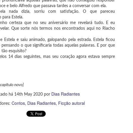
e pronunciava aquelas palavras, que não conseguiu responder
 O café no fim do mundo de
ce e belo Alfredo que passava tardes a conversar com ela.
la nada dizia, sorriu com satisfação. O que pareceu
i no formato ebook pela Skeelo)
para Estela.
nho certeza que no seu aniversário me revelará tudo. E eu
nhei o ebook e por isso decidi ler. Minha expectativa era bem baixa, e o
evelar. Que sorte nós termos nos encontrados aqui no Riacho
vro conseguiu ficar aquém.
e Estela e saiu animado, galopando pela estrada. Estela ficou
ensando o que significaria todas aquelas palavras. E por que
 Cinco minutos de José de Alencar
 tão esquisito?
10 anos de Dias Radiantes
EB
pelos 14 dias seguintes, mas seu coração agora estava sempre
5
No dia 25 de janeiro de 2026, o Dias Radiantes fez 10 anos. Não é
i o livro físico meu)
uma trajetória homogeina, mas é constante; afinal, ainda estamos
ui.
mpre que leio José de Alencar me surpreendo com o quanto gosto da
a literatura.
z um vídeo falando sobre a trajetória do canal ao longo desse tempo, e
mbém comentando os dez vídeos mais vistos nesse período. Confira
capítulo novo]
aixo.
Dias Radiantes
tado há
14th May 2020
por
Contos
Dias Radiantes
Ficção autoral
dores:
Chanana
EB
4
Turnera ulmifolia, é uma planta da família Turneraceae, originária do
México e das Índias Ocidentais. Um estudo recente descobriu que a