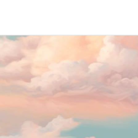
anta potenciou a atividade antibiótica contra a resistência à meticilina
aphylococcus aureus.
de ser achada em muitos cantos de calçada, em qualquer matagal que se
contre crescendo por aqui.
ito bonitinha, floresce o ano inteiro.
antinhas da minha infância, que arranquei de canteiros mil, dos lugares
r onde passei, na minha terra potiguar.
Viagem pelo sertão nordestino
AN
8
No início de janeiro de 2026 viajei pelo sertão e visitei o Santuário
do Pai Todo Poderoso (Malta, PB), a Cruz da Menina (Patos, PB), o
ude Gargalheiras (Acari, RN) e a estátua de Santa Rita de Cássia (Santa
uz, RN). Foi uma viagem de carro, feita entre amigos, em um fim de
mana. Esse post não tem a intensão de ser uma indicação de viagem ao
xílio de roteiro turístico. Nele, irei compartilhar as reflexões que fiz
rante a viagem.
Mar Adentro - Incursão I: Festina lente
AN
8
O projeto Mar Adentro será organizado em incursões. Estas