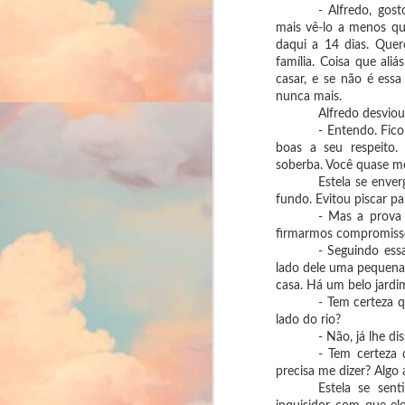
fo
- Alfredo, gos
pa
mais vê-lo a menos qu
daqui a 14 dias. Que
C
família. Coisa que al
Há
casar, e se não é ess
su
nunca mais.
re
Alfredo desviou
co
- Entendo. Fico
boas a seu respeito.
F
soberba. Você quase m
2
Estela se enve
40
fundo. Evitou piscar pa
co
- Mas a prova 
firmarmos compromisso
E 
- Seguindo ess
an
lado dele uma pequena 
casa. Há um belo jardi
- Tem certeza q
lado do rio?
- Não, já lhe di
- Tem certeza
F
precisa me dizer? Algo 
2
Estela se sen