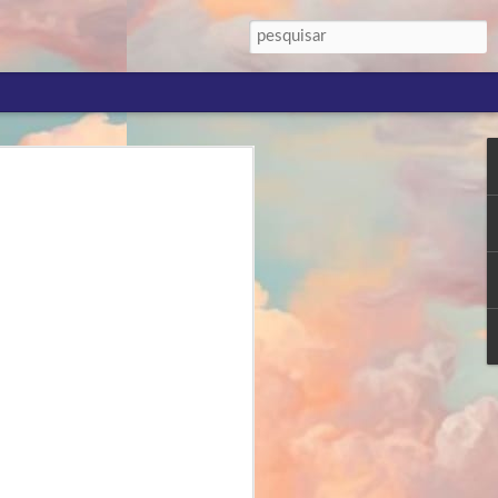
e fracassos
os
re sucessos e fracassos acadêmicos e
nos últimos doze meses, desde que
as.