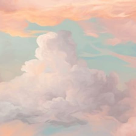
de ter um lema do ano. Não consegui colocar isso em prática nos
timos dois anos. Mas para 2026 o lema foi escolhido desde outubro do
o passado:
iná Mar Adentro
princípio, pensei em realizar esse projeto como um tipo de clube de
itura, pois queria embarcar nas atividades planejadas com outras
ssoas.
Leituras para o último trimestre de 2025 |
CT
Primavera
6
No vídeo de hoje eu comento as leituras que quero fazer ainda
sse ano de 2025. Como estamos na primavera, aproveito para dar dicas
 tipos de livros que acho que combinam com essa época.
[Resenha] O Pequeno Principe de Antoine
EP