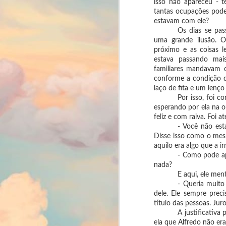
isso não apareceu - t
Incursão III:
11
tantas ocupações pode
Carpem Die
estavam com ele?
Chegamos ao final da Incursão II. E
Os dias se pas
com ela eu percebi que mais
uma grande ilusão. O
importante do que saber com quem
a gente pode contar, é ter
próximo e as coisas l
consciência de para quem
estava passando mai
queremos dedicar nossos tempo e
familiares mandavam c
nossa energia.
M
conforme a condição d
laço de fita e um lenç
A expressão "Carpem die" que é
traduzida como aproveite o dia,
Por isso, foi 
mas, sendo mais precisa, ela quer
esperando por ela na 
re
dizer cultivar e colher o dia. Achei
se
feliz e com raiva. Foi a
que ela tem tudo a ver com a
- Você não est
próxima etapa da nossa jornada, e
Se
Disse isso como o mesm
por isso, este será o tema da
pr
aquilo era algo que a irr
Incursão III.
re
- Como pode ap
In
Fala-se que a única certeza que há
nada?
na vida, é a morte.
E aqui, ele men
- Queria muito
dele. Ele sempre prec
F
título das pessoas. Jur
2
A justificativa
É 
ela que Alfredo não era