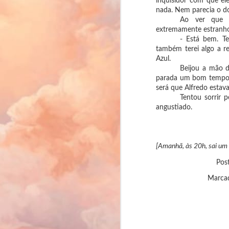
inquisidor com que el
🔖
nada. Nem parecia o do
Ao ver que e
(L
extremamente estranho 
- Está bem. Te
Ga
também terei algo a r
li
Azul.
⭐
Beijou a mão d
parada um bom tempo p
🔖
será que Alfredo estava
F
Tentou sorrir 
(L
angustiado.
aq
Se
su
Fi
ta
[Amanhã, às 20h, sai um 
ab
Pos
Marca
F