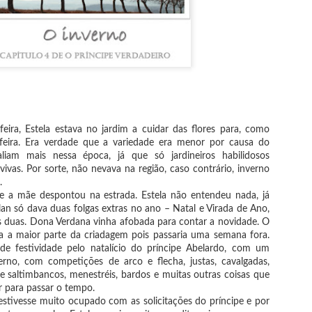
feira, Estela estava no jardim a cuidar das flores para, como
feira. Era verdade que a variedade era menor por causa do
liam mais nessa época, já que só jardineiros habilidosos
ivas. Por sorte, não nevava na região, caso contrário, inverno
.
a e a mãe despontou na estrada. Estela não entendeu nada, já
an só dava duas folgas extras no ano – Natal e Virada de Ano,
 duas. Dona Verdana vinha afobada para contar a novidade. O
a a maior parte da criadagem pois passaria uma semana fora.
de festividade pelo natalício do príncipe Abelardo, com um
verno, com competições de arco e flecha, justas, cavalgadas,
de saltimbancos, menestréis, bardos e muitas outras coisas que
r para passar o tempo.
Mataratona
Li e Lerei (janeiro
 estivesse muito ocupado com as solicitações do príncipe e por
MAY
APR