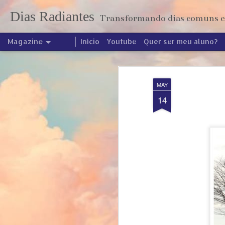
Dias Radiantes
Transformando dias comuns em
Magazine
Início
Youtube
Quer ser meu aluno?
MAY
14