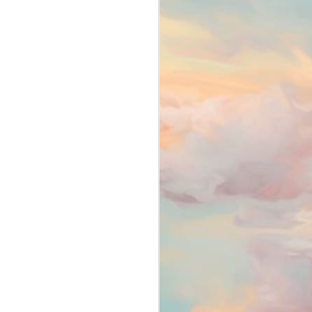
livros
12
No vídeo de hoje respondo a
Tag Confissões de uma bibliófila e
dou minha opinião sobre hábitos de
leitura, gêneros de livro, consumo e
livrarias, e muito mais.
Confira clicando no vídeo. E não
deixe de me contar nos
comentários o que achou.