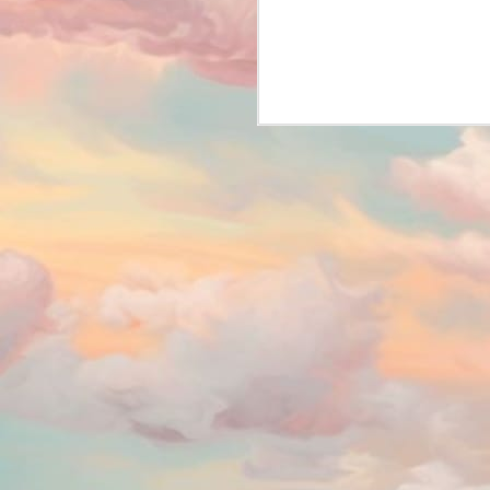
pl
St
Po
en
Mu
Pl
po
J
2
Aç
Cr
se
au
du
J
1