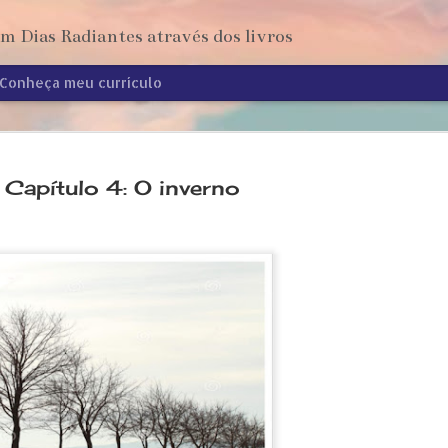
 Dias Radiantes através dos livros
Conheça meu currículo
Capítulo 4: O inverno
Sucessos 
AUG
4
acadêmic
Neste vídeo eu falo sob
profissionais que aconteceram 
conclui minha graduação em letr