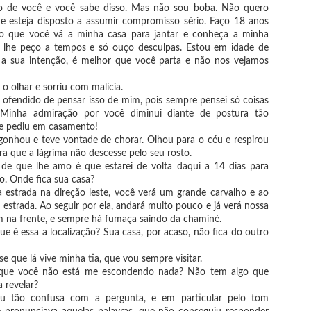
rma minimalista. Geralmente é delimitado por limites de caracteres ou
to de você e você sabe disso. Mas não sou boba. Não quero
lavras, constituído de um único parágrafo.
e esteja disposto a assumir compromisso sério. Faço 18 anos
ro que você vá a minha casa para jantar e conheça a minha
omo surgiu
iás lhe peço a tempos e só ouço desculpas. Estou em idade de
 registros de microcontos desde a segunda metade do século XX. Mas a
a a sua intenção, é melhor que você parta e não nos vejamos
a profusão se deu graças a era digital, principalmente no contexto das
des sociais, em que as narrativas são pensadas para serem
 o olhar e sorriu com malícia.
mpartilhadas em um post.
 ofendido de pensar isso de mim, pois sempre pensei só coisas
Leituras para fazer em 2026
 Minha admiração por você diminui diante de postura tão
EB
e pediu em casamento!
5
No vídeo de hoje, compartilho algumas leituras que quero fazer ao
rgonhou e teve vontade de chorar. Olhou para o céu e respirou
longo desse ano. Também atualizo o projeto de leitura 40 antes dos
, no qual me propus a ler 40 livros antes de fazer 40 anos. Não deixe de
ra que a lágrima não descesse pelo seu rosto.
nferir!
de que lhe amo é que estarei de volta daqui a 14 dias para
. Onde fica sua casa?
me conte nos comentários qual livro você não pode deixar de ler esse
a estrada na direção leste, você verá um grande carvalho e ao
o.
estrada. Ao seguir por ela, andará muito pouco e já verá nossa
m na frente, e sempre há fumaça saindo da chaminé.
ue é essa a localização? Sua casa, por acaso, não fica do outro
sse que lá vive minha tia, que vou sempre visitar.
 que você não está me escondendo nada? Não tem algo que
Leituras de Janeiro 2026
EB
a revelar?
0
Costumo ler muitos livros ao mesmo tempo. Por isso, decidi fazer a
tiu tão confusa com a pergunta, e em particular pelo tom
lista de lidos do mês apenas com as leituras finalizadas.