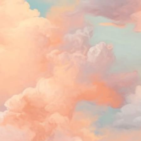
úl
an
Ta
A 
le
pe
O
1
ne
de
S